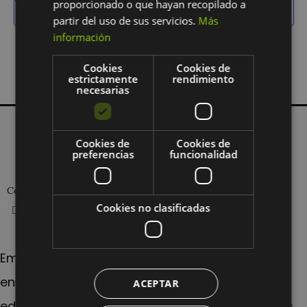
proporcionado o que hayan recopilado a
Suscribirse al calendario
partir del uso de sus servicios.
Más
información
Cookies
Cookies de
estrictamente
rendimiento
necesarias
Cookies de
Cookies de
preferencias
funcionalidad
Empresa
Conecta.
Cookies no clasificadas
Nuestro proyecto
Emma’s Solidaria
Emma’s, al servicio de la
Emma’s Global
enseñanza y la innovación
ACEPTAR
Modelo EMA
educativa
Trabaja con nosotros