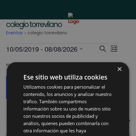
colegio torrevilano
Eventos
colegio torrevilano
Eventos
Navega
10/05/2019
 - 
08/08/2026
Naveg
Buscar
Lista
de
Selecciona
de
mayo 2019
la
búsque
vistas
×
fecha.
Ese sitio web utiliza cookies
de
y
VIE
Destacado
10 mayo 2019 / 9:00 am
-
1:00 pm
10
Utilizamos cookies para personalizar el
Event
vistas
VIII CROSS DEL TORREVILANO
contenido, los anuncios y analizar nuestro
de
tráfico. También compartimos
información sobre su uso de nuestro sitio
Eventos
con nuestros socios de publicidad y
Eventos
anterior(es)
Hoy
Eventos
siguiente(s)
análisis, quienes pueden combinarla con
otra información que les haya