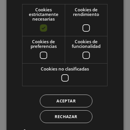
Nuestro proyecto
Cookies
Cookies de
Emma’s Solidaria
estrictamente
rendimiento
necesarias
Emma’s Global
Modelo EMA
Trabaja con nosotros
Cookies de
Cookies de
preferencias
funcionalidad
Cookies no clasificadas
Servicios
Aula Virtual
Refuerzo Escolar
ACEPTAR
Intensivos PAU
RECHAZAR
Inglés
Logopeda