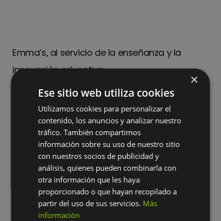
Emma’s, al servicio de la enseñanza y la
innovación educativa
×
Ese sitio web utiliza cookies
Dirección
C/ Pico de Montánchez 10
Utilizamos cookies para personalizar el
Madrid, 28031
contenido, los anuncios y analizar nuestro
Tel.
(+34) 91 059 54 70
tráfico. También compartimos
eMail.
info@emma-s.com
información sobre su uso de nuestro sitio
con nuestros socios de publicidad y
análisis, quienes pueden combinarla con
otra información que les haya
proporcionado o que hayan recopilado a
Empresa
partir del uso de sus servicios.
Más
información