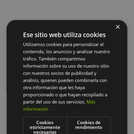
×
Ese sitio web utiliza cookies
Utilizamos cookies para personalizar el
Emma’s &
contenido, los anuncios y analizar nuestro
tráfico. También compartimos
información sobre su uso de nuestro sitio
Escuela Infantil
con nuestros socios de publicidad y
análisis, quienes pueden combinarla con
Pekes
otra información que les haya
proporcionado o que hayan recopilado a
partir del uso de sus servicios.
Más
Para Emma’s, colaborar con la
información
Escuela Infantil Pekes es una
oportunidad de desarrollo dentro de
Cookies
Cookies de
nuestro ámbito pedagógico. Poder
estrictamente
rendimiento
ser su extraescolar de Inglés,
necesarias