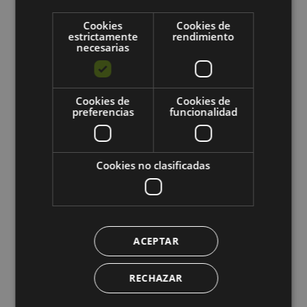
Cookies
Cookies de
estrictamente
rendimiento
necesarias
¿Te unes a
nosotros?
Cookies de
Cookies de
preferencias
funcionalidad
Disfruta de
Cookies no clasificadas
nuestras
opciones de
ACEPTAR
asistencia.
RECHAZAR