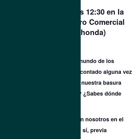
16 de Noviembre a las 12:30 en la
tienda Fnac del Centro Comercial
Gran Plaza 2 (Majadahonda)
¿Sabías que en realidad el mundo de los
robots es verde? ¿Te había contado alguna vez
que les encanta aprovechar nuestra basura
para crear cosas increíbles? ¿Sabes dónde
está la puerta a su planeta?
Pues vente a descubrirlo con nosotros en el
taller gratuito en inglés. Eso sí, previa