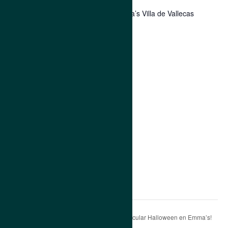
Fecha:
Emma’s Villa de Vallecas
16 noviembre 2019
Hora:
12:30 pm - 1:30 pm
Categorías de Evento:
Evento
,
Fnac
Etiquetas del Evento:
Emma's
,
evento
,
fnac
majadahonda
,
planet robot
RECINTO
Fnac Majadahonda
Calle de los Químicos, 2
Majadahonda
,
Madrid
28222
España
El Dorado´s cursed treasure
¡Spook-tacular Halloween en Emma’s!