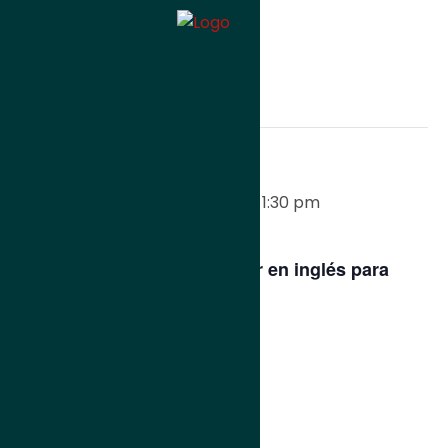
« Todos los Eventos
Este evento ha pasado.
Planet Robot
16 noviembre 2019 / 12:30 pm
-
1:30 pm
Presentamos el nuevo Taller en inglés para
edades entre 4 y 11 años.
¡Plazas limitadas!