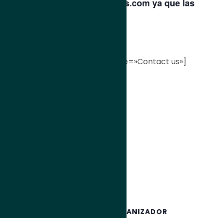
inscripción en info@emma-s.com ya que las
plazas son limitadas.
[contact-form-7 id=»630″ title=»Contact us»]
Añadir al calendario
DETALLES
ORGANIZADOR