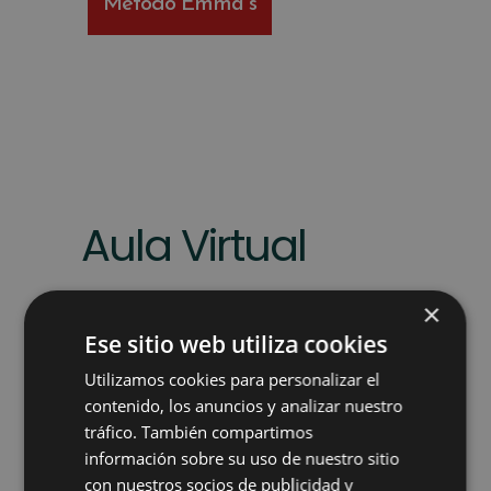
Método Emma´s
Aula Virtual
Queremos derribar las
×
barreras a la hora de
Ese sitio web utiliza cookies
emprender en nuestro
Utilizamos cookies para personalizar el
contenido, los anuncios y analizar nuestro
aprendizaje, qué mejor
tráfico. También compartimos
manera que hacerlo de
información sobre su uso de nuestro sitio
manera virtual.
con nuestros socios de publicidad y