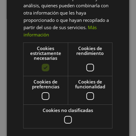
análisis, quienes pueden combinarla con
otra información que les haya
proporcionado o que hayan recopilado a
Ver más
partir del uso de sus servicios.
Más
información
Cookies
Cookies de
estrictamente
rendimiento
necesarias
Enseñanza
particular
Cookies de
Cookies de
preferencias
funcionalidad
Para
comprender las asignaturas
de una manera más profunda
, real,
más práctica… Clases en las que dejar
Cookies no clasificadas
de pensar en todo lo que deben
memorizar para pasar a integrar los
conceptos de un modo natural.