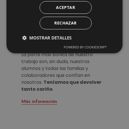
Más información
ACEPTAR
RECHAZAR
MOSTRAR DETALLES
Emma’s Solidaria
POWERED BY COOKIESCRIPT
La parte más bonita de nuestro
trabajo son, sin duda, nuestros
alumnos y todas las familias y
colaboradores que confían en
nosotros.
Teníamos que devolver
tanto cariño
.
Más información