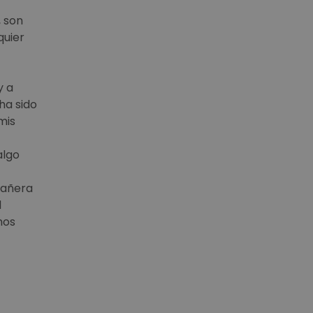
, son
quier
y a
ha sido
mis
algo
pañera
l
mos