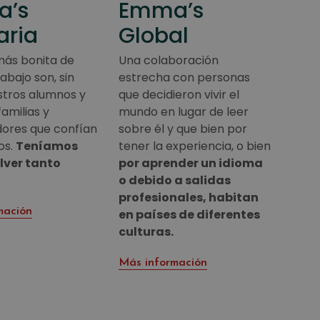
a’s
Emma’s
aria
Global
más bonita de
Una colaboración
abajo son, sin
estrecha con personas
stros alumnos y
que decidieron vivir el
familias y
mundo en lugar de leer
ores que confían
sobre él y que bien por
os.
Teníamos
tener la experiencia, o bien
lver tanto
por aprender un idioma
o debido a salidas
profesionales, habitan
mación
en países de diferentes
culturas.
Más información