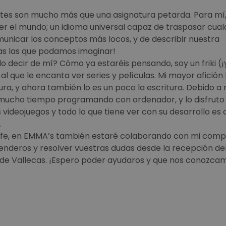
ates son mucho más que una asignatura petarda. Para mí
r el mundo; un idioma universal capaz de traspasar cual
unicar los conceptos más locos, y de describir nuestra
das las que podamos imaginar!
decir de mí? Cómo ya estaréis pensando, soy un friki (¡
l que le encanta ver series y películas. Mi mayor afición 
ura, y ahora también lo es un poco la escritura. Debido a 
 mucho tiempo programando con ordenador, y lo disfruto
videojuegos y todo lo que tiene ver con su desarrollo es 
.
fe, en EMMA’s también estaré colaborando con mi com
enderos y resolver vuestras dudas desde la recepción de
a de Vallecas. ¡Espero poder ayudaros y que nos conozca