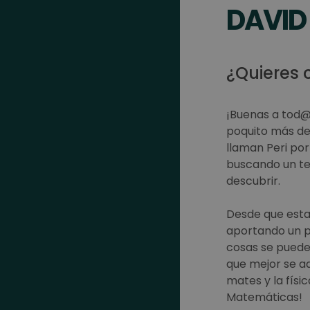
DAVID
¿Quieres
¡Buenas a tod@s
poquito más de
llaman Peri por
buscando un te
descubrir.
Desde que est
aportando un pu
cosas se puede
que mejor se a
mates y la físi
Matemáticas!