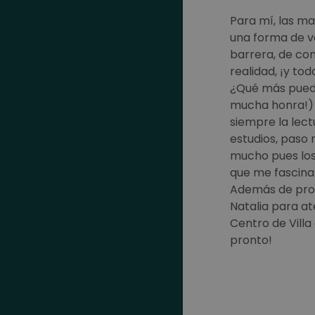
Para mí, las m
una forma de ve
barrera, de com
realidad, ¡y to
¿Qué más puedo 
mucha honra!) a
siempre la lect
estudios, paso
mucho pues los 
que me fascina
Además de pro
Natalia para at
Centro de Vill
pronto!