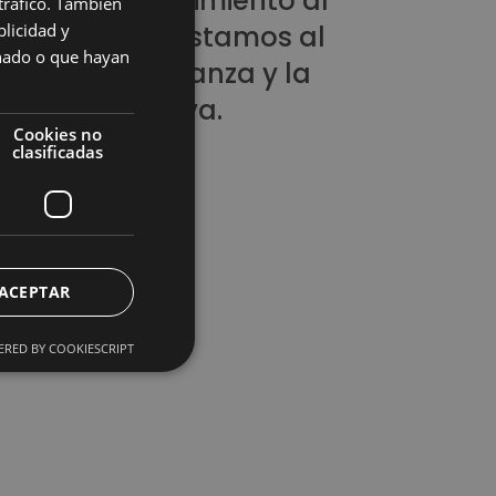
mos el conocimiento al
 tráfico. También
licidad y
ce de todos. Estamos al
onado o que hayan
cio de la enseñanza y la
ación educativa.
Cookies no
clasificadas
todo Emma´s
ACEPTAR
RED BY COOKIESCRIPT