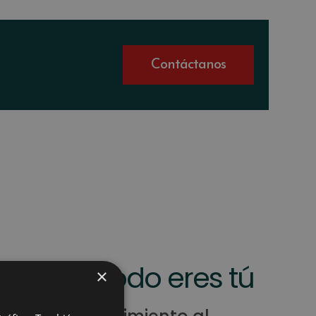
Contáctanos
stro método eres tú
×