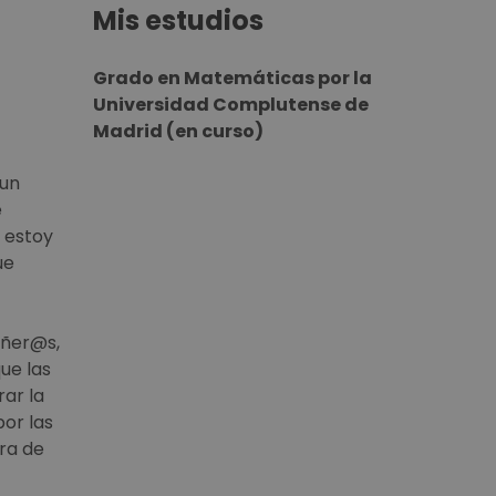
Mis estudios
Grado en Matemáticas por la
Universidad Complutense de
Madrid (en curso)
 un
e
e estoy
ue
añer@s,
ue las
ar la
or las
era de