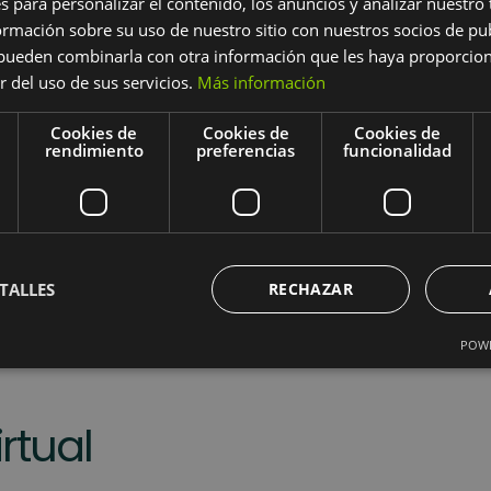
Ponga
s para personalizar el contenido, los anuncios y analizar nuestro
mación sobre su uso de nuestro sitio con nuestros socios de pub
alcan
s pueden combinarla con otra información que les haya proporci
servi
r del uso de sus servicios.
Más información
innov
Cookies de
Cookies de
Cookies de
rendimiento
preferencias
funcionalidad
Mé
TALLES
RECHAZAR
POWE
rtual