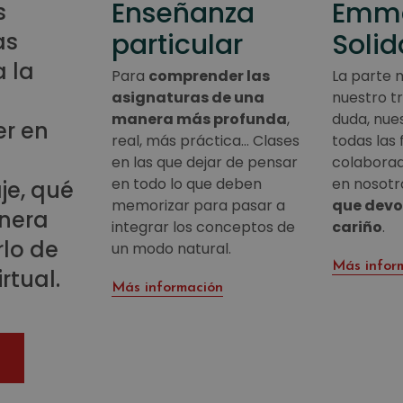
Enseñanza
Emm
s
particular
Solid
as
a la
Para
comprender las
La parte 
asignaturas de una
nuestro tr
manera más profunda
,
duda, nue
r en
real, más práctica… Clases
todas las 
en las que dejar de pensar
colaborad
en todo lo que deben
en nosotr
je, qué
memorizar para pasar a
que devo
nera
integrar los conceptos de
cariño
.
lo de
un modo natural.
Más infor
rtual.
Más información