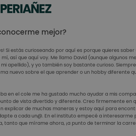
 PERIAÑEZ
 conocerme mejor?
! Si estás curioseando por aquí es porque quieres saber
 mí, así que aquí voy. Me llamo David (aunque algunos m
 mi apellido), y yo también soy bastante curioso. Siempr
ma nuevo sobre el que aprender o un hobby diferente q
aba en el cole me ha gustado mucho ayudar a mis comp
nto de vista divertido y diferente. Creo firmemente en q
n explicar de muchas maneras y estoy aquí para encontr
dapte a cada un@. En el instituto empecé a interesarme p
ca, tanto que mírame ahora, ¡a punto de terminar la carr