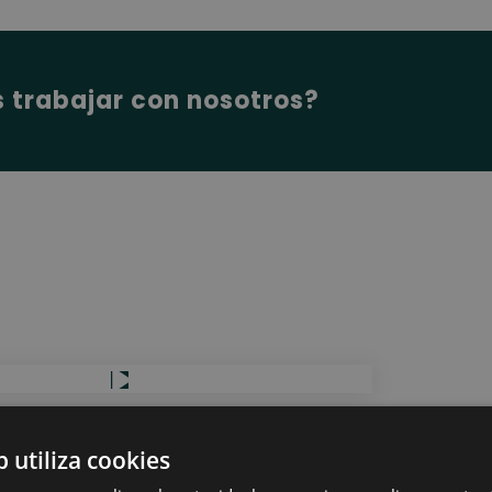
s trabajar con nosotros?
Nue
b utiliza cookies