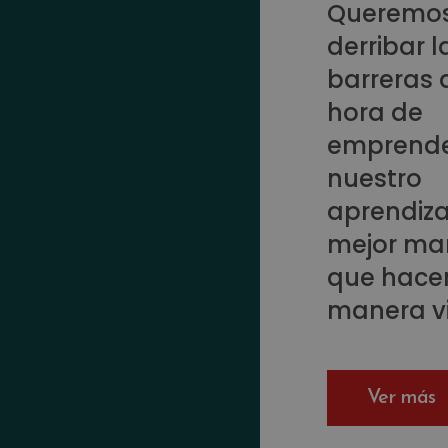
Queremo
derribar l
barreras 
hora de
emprende
nuestro
aprendiza
mejor ma
que hacer
manera vi
Ver más