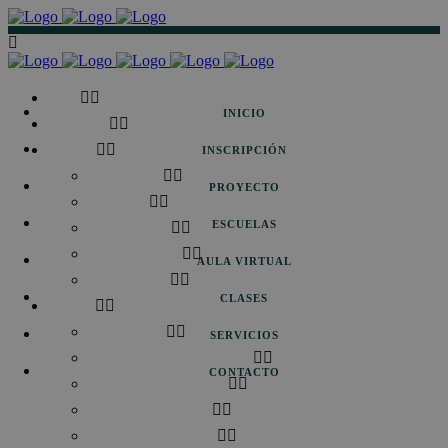
Inicio
INICIO
Inscripción
Proyecto
INSCRIPCIÓN
Modelo EMA
PROYECTO
Conócenos
ESCUELAS
Nuestro equipo
Emma’s Solidaria
AULA VIRTUAL
Emma’s Global
CLASES
Escuelas
Extraescolares
SERVICIOS
+ Escuela Infantil Little Artists
CONTACTO
+ Colegio Mater Amabilis
+ Colegio San Eulogio
+ Escuela Infantil Pekes