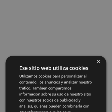
×
Ese sitio web utiliza cookies
Utilizamos cookies para personalizar el
contenido, los anuncios y analizar nuestro
tráfico. También compartimos
información sobre su uso de nuestro sitio
con nuestros socios de publicidad y
¿Y T
Ú?
¿TOMAS EL BRUNCH CON NOSOTROS?
análisis, quienes pueden combinarla con
Bienvenid@ a nuestro primer Erasmus in Schools 🙂