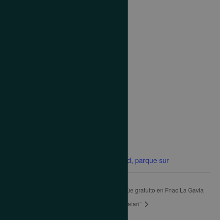
Añadir al calendario
DETALLES
Fecha:
22 febrero 2019
Hora:
6:00 pm - 7:00 pm
Categoría de Evento:
Evento
Etiquetas del Evento:
Emma's
,
evento
,
fnac
,
leganes
,
madrid
,
parque sur
Social Erasmus in Schools,
Taller bilingüe gratuito en Fnac La Gavia
en Emma’s
“Let´s go on Safari”