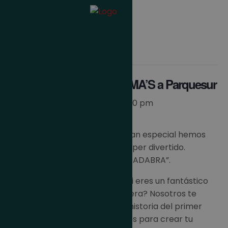
« Todos los Eventos
Este evento ha pasado.
Esta vez Fnac lleva a EMMA’S a Parquesur
22 febrero 2019 / 6:00 pm
-
7:00 pm
Así es que para esta ocasión tan especial hemos
preparado un taller bilingüe súper divertido.
Welcome to…“THE REAL ABRACADABRA”.
¿Serás capaz de mostrarnos si eres un fantástico
mago o una magnífica hechicera? Nosotros te
esperamos con la verdadera historia del primer
mago que existió, manualidades para crear tu