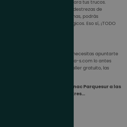
propia varita e instrumentos para tus trucos.
Practicaremos juntos algunas destrezas de
auténtic@s mag@s y si te animas, podrás
enseñarnos tus secretillos mágicos. Eso sí, ¡TODO
EN INGLÉS!
Si tienes entre 4 y 11 años sólo necesitas apuntarte
a esta actividad en info@emma-s.com lo antes
posible ya que, aunque es un taller gratuito, las
plazas son limitadas.
El próximo 22 de febrero en Fnac Parquesur a las
18:00. ¿Nos vemos? Un, dos, tres…
¡ABACADABRA!