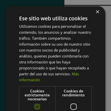
×
Ese sitio web utiliza cookies
Utilizamos cookies para personalizar el
contenido, los anuncios y analizar nuestro
Conecta.
tráfico. También compartimos
información sobre su uso de nuestro sitio
con nuestros socios de publicidad y
análisis, quienes pueden combinarla con
otra información que les haya
INICIO
proporcionado o que hayan recopilado a
partir del uso de sus servicios.
Más
INSCRIPCIÓN
información
Emma’s, al
PROYECTO
servicio de la
Cookies
Cookies de
ESCUELAS
estrictamente
rendimiento
enseñanza y la
necesarias
AULA VIRTUAL
innovación