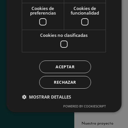
CLASES
educativa
Cookies de
Cookies de
SERVICIOS
preferencias
funcionalidad
Dirección
CONTACTO
C/ Pico de
Montánchez 10
Cookies no clasificadas
Madrid, 28031
Tel.
(+34) 91 059
54 70
eMail.
ACEPTAR
info@emma-
s.com
RECHAZAR
MOSTRAR DETALLES
POWERED BY COOKIESCRIPT
Empresa
Nuestro proyecto