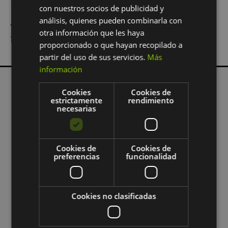
con nuestros socios de publicidad y
análisis, quienes pueden combinarla con
VIII CROSS DEL
CHARLA-CAFÉ con CARMEN LLOPIS Y
otra información que les haya
TORREVILANO
PATRIZIA ALROD en Menlo Park Madrid
proporcionado o que hayan recopilado a
partir del uso de sus servicios.
Más
información
Cookies
Cookies de
estrictamente
rendimiento
necesarias
Conecta.
Cookies de
Cookies de
preferencias
funcionalidad
Cookies no clasificadas
Emma’s, al servicio de la enseñanza y la
innovación educativa