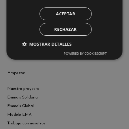
Dirección
ACEPTAR
C/ Pico de Montánchez 10
Madrid, 28031
RECHAZAR
Tel.
(+34) 91 059 54 70
eMail.
info@emma-s.com
MOSTRAR DETALLES
POWERED BY COOKIESCRIPT
Empresa
Nuestro proyecto
Emma’s Solidaria
Emma’s Global
Modelo EMA
Trabaja con nosotros