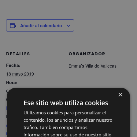
Añadir al calendario
DETALLES
ORGANIZADOR
Fecha:
Emma’s Villa de Vallecas
18 mayo 2019
Hora:
6:00 pm
×
Categorías de Evento:
Ese sitio web utiliza cookies
Evento
,
Fnac
Utilizamos cookies para personalizar el
Etiquetas del Evento:
contenido, los anuncios y analizar nuestro
circo emmas
,
fnac
tráfico. También compartimos
majadahonda
,
ingles
información sobre su uso de nuestro sitio