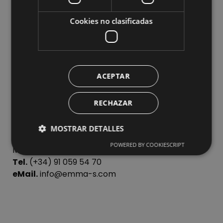
Conecta.
Cookies no clasificadas
ACEPTAR
Emma’s, al servicio de la enseñanza y la
innovación educativa
RECHAZAR
Dirección
MOSTRAR DETALLES
C/ Pico de Montánchez 10
POWERED BY COOKIESCRIPT
Madrid, 28031
Tel.
(+34) 91 059 54 70
eMail.
info@emma-s.com