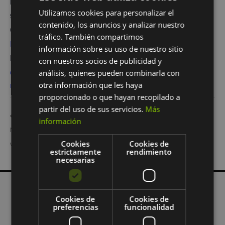
Hora:
Utilizamos cookies para personalizar el
9:00 am - 1:00 pm
contenido, los anuncios y analizar nuestro
Categoría de Evento:
tráfico. También compartimos
Evento
información sobre su uso de nuestro sitio
Etiquetas del Evento:
con nuestros socios de publicidad y
carrera
,
colegio torrevilano
,
cross
,
ensanche de vallecas
,
análisis, quienes pueden combinarla con
madrid
,
torrevilano
otra información que les haya
proporcionado o que hayan recopilado a
partir del uso de sus servicios.
Más
Esta vez Fnac nos lleva al Centro Comercial Plaza
THE SHOW
información
Norte 2 con nuestro taller «Once Upon a Time». ¿Te lo
MUST GO ON by
Cookies
Cookies de
vas a perder?
Emma’s
estrictamente
rendimiento
necesarias
Cookies de
Cookies de
preferencias
funcionalidad