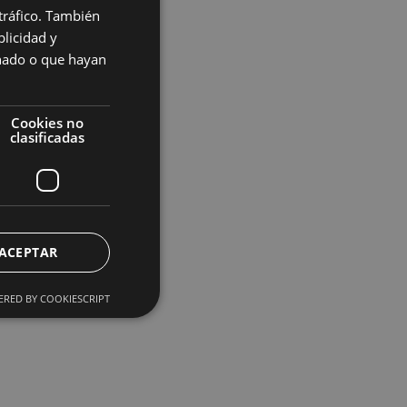
 tráfico. También
licidad y
onado o que hayan
Cookies no
clasificadas
ACEPTAR
RED BY COOKIESCRIPT