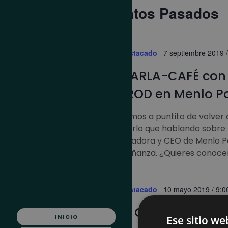
clave.
Calendario
Últimos Eventos Pasados
de
Eventos
SEP
Destacado
7 septiembre 2019 
7
CHARLA-CAFÉ con 
2019
ALROD en Menlo P
Estamos a puntito de volver 
hacerlo que hablando sobre 
Fundadora y CEO de Menlo Pa
enseñanza. ¿Quieres conocer
MAY
Destacado
10 mayo 2019 / 9:0
10
VIII CROSS DEL TO
2019
INICIO
Ese sitio we