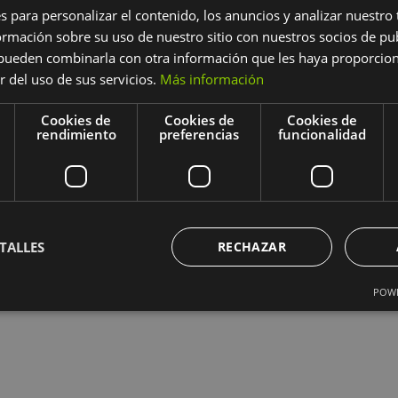
I CROSS DEL TORREVILANO? ¡PUES ALLÍ NOS VEMOS!
s para personalizar el contenido, los anuncios y analizar nuestro
jor manera de acabar el curso que participando en
mación sobre su uso de nuestro sitio con nuestros socios de pub
uestro barrio que organiza el Colegio Torrevilano
s pueden combinarla con otra información que les haya proporci
10...
r del uso de sus servicios.
Más información
Cookies de
Cookies de
Cookies de
rendimiento
preferencias
funcionalidad
:00 pm
-
7:00 pm
va a EMMA’S a Parquesur
 tan especial hemos preparado un taller bilingüe
o…“THE REAL ABRACADABRA”. ¿Serás capaz de
TALLES
RECHAZAR
stico mago o una magnífica hechicera? Nosotros te
istoria del primer mago que existió,
POWE